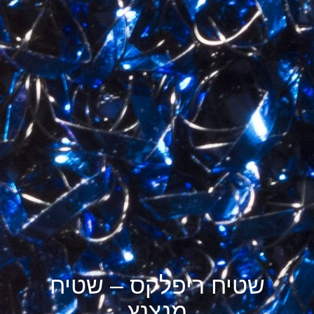
שטיח ריפלקס – שטיח
מנצנץ