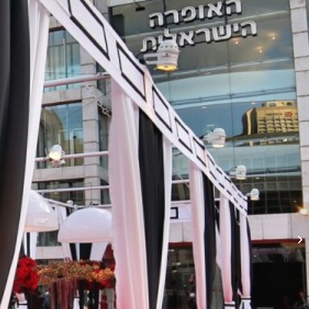
חתונה הילטון ת"א